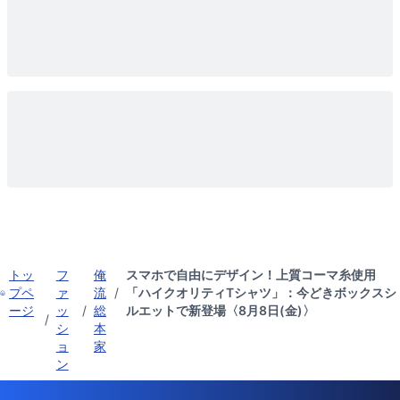
トッ
フ
俺
スマホで自由にデザイン！上質コーマ糸使用
プペ
ァ
流
/
「ハイクオリティTシャツ」：今どきボックスシ
ージ
ッ
/
総
ルエットで新登場〈8月8日(金)〉
/
シ
本
ョ
家
ン