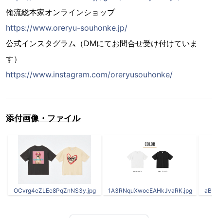
俺流総本家オンラインショップ
https://www.oreryu-souhonke.jp/
公式インスタグラム（DMにてお問合せ受け付けていま
す）
https://www.instagram.com/oreryusouhonke/
添付画像・ファイル
OCvrg4eZLEe8PqZnNS3y.jpg
1A3RNquXwocEAHkJvaRK.jpg
aBSs