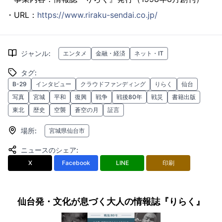
・URL：
https://www.riraku-sendai.co.jp/
ジャンル
:
エンタメ
金融・経済
ネット・IT
タグ
:
B-29
インタビュー
クラウドファンディング
りらく
仙台
写真
宮城
平和
復興
戦争
戦後80年
戦災
書籍出版
東北
歴史
空襲
蒼空の月
証言
場所
:
宮城県仙台市
ニュースのシェア
:
X
Facebook
LINE
印刷
仙台発・文化が息づく大人の情報誌『りらく』