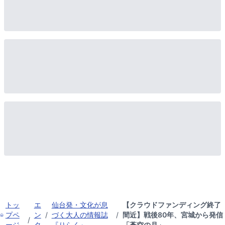
トッ
エ
仙台発・文化が息
【クラウドファンディング終了
プペ
ン
/
づく大人の情報誌
/
間近】戦後80年、宮城から発信
/
ージ
タ
『りらく』
「蒼空の月」