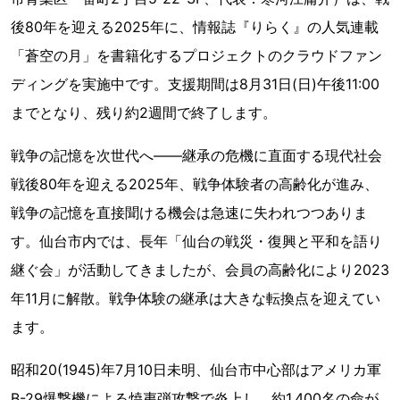
後80年を迎える2025年に、情報誌『りらく』の人気連載
「蒼空の月」を書籍化するプロジェクトのクラウドファン
ディングを実施中です。支援期間は8月31日(日)午後11:00
までとなり、残り約2週間で終了します。
戦争の記憶を次世代へ――継承の危機に直面する現代社会
戦後80年を迎える2025年、戦争体験者の高齢化が進み、
戦争の記憶を直接聞ける機会は急速に失われつつありま
す。仙台市内では、長年「仙台の戦災・復興と平和を語り
継ぐ会」が活動してきましたが、会員の高齢化により2023
年11月に解散。戦争体験の継承は大きな転換点を迎えてい
ます。
昭和20(1945)年7月10日未明、仙台市中心部はアメリカ軍
B-29爆撃機による焼夷弾攻撃で炎上し、約1,400名の命が