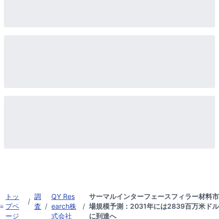
トッ
調
QY Res
サーマルインターフェースフィラー材料市
/
プペ
査
/
earch株
/
場規模予測：2031年には2839百万米ドル
ージ
式会社
に到達へ