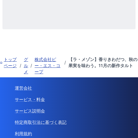
トップ
グ
株式会社ピ
【ラ・メゾン】香りきわだつ、秋の
/
ページ
/
ル
/
ー・エス・コ
果実を味わう。11月の新作タルト
メ
ープ
運営会社
サービス・料金
サービス説明会
特定商取引法に基づく表記
利用規約