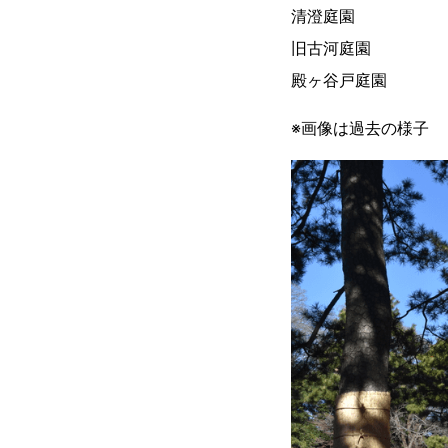
清澄庭園
旧古河庭園
殿ヶ谷戸庭園
※画像は過去の様子