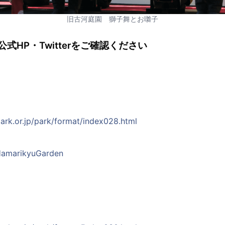
旧古河庭園 獅子舞とお囃子
式HP・Twitterをご確認ください
ark.or.jp/park/format/index028.html
/HamarikyuGarden