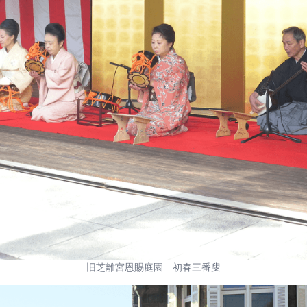
旧芝離宮恩賜庭園 初春三番叟