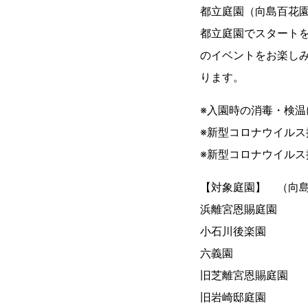
都立庭園（向島百花園
都立庭園でスタート
のイベントをお楽し
ります。
※入園時の消毒・検
※新型コロナウイル
※新型コロナウイル
【対象庭園】 （向
浜離宮恩賜庭園
小石川後楽園
六義園
旧芝離宮恩賜庭園
旧岩崎邸庭園