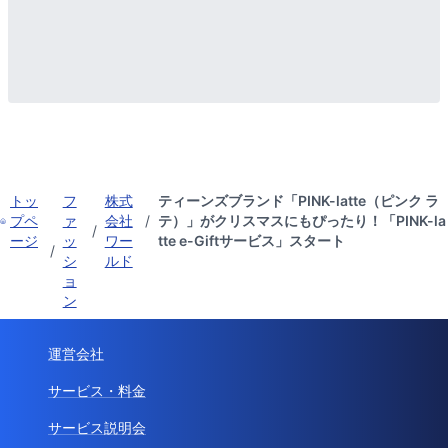
トッ
フ
株式
ティーンズブランド「PINK-latte（ピンク ラ
プペ
ァ
会社
/
テ）」がクリスマスにもぴったり！「PINK-la
/
ージ
ッ
ワー
tte e-Giftサービス」スタート
/
シ
ルド
ョ
ン
運営会社
サービス・料金
サービス説明会