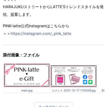
HARAJUKUストリートからLATTE’Sトレンドスタイルを発
信、提案します。
PINK-latte公式Instagramはこちらから
＞＞
https://instagram.com/_pink_latte
添付画像・ファイル
main.jpg
コメント 2021-12-17 170009.jpg
BR3
一括ダウンロード