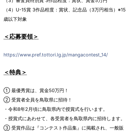
（3）審査員特別賞 3作品程度：賞状、賞金5万円
（4）U-15賞 3作品程度：賞状、記念品（3万円相当）※15
歳以下対象
＜応募要領＞
https://www.pref.tottori.lg.jp/mangacontest_14/
＜特典＞
① 最優秀賞は、賞金50万円！
② 受賞者全員を鳥取県に招待！
・令和8年2月頃に鳥取県内で授賞式を行います。
・授賞式にあわせて、各受賞者を鳥取県内に招待します。
③ 受賞作品は『コンテスト作品集』に掲載され、一般販