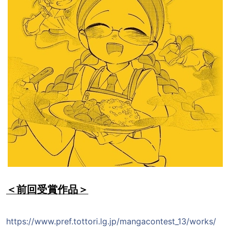
＜前回受賞作品＞
https://www.pref.tottori.lg.jp/mangacontest_13/works/