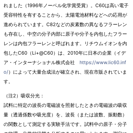
れました（1996年ノーベル化学賞受賞）。C60は高い電子
受容特性を有することから、太陽電池材料などへの応用が
進められています。C82などの炭素数の異なるフラーレン
も存在し、中空の分子内部に原子や分子を内包したフラー
レンは内包フラーレンと呼ばれます。リチウムイオンを内
包したC60（Li+@C60）は、2010年に日本の企業（イデ
ア・インターナショナル株式会社
https://www.lic60.inf
o/
）によって大量合成法が確立され、現在市販されていま
す。
（注2）吸収分光：
試料に特定の波長の電磁波を照射したときの電磁波の吸収
量（透過係数や吸光度）を、波長（または波数、振動数）
の関数として測定する実験手法です。試料中の原子・分子