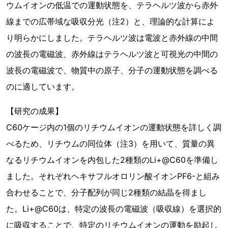
ウムイオンの低温での運動状態を、テラヘルツ波から赤外
線までの広帯域な吸収分光（注2）と、理論的な計算によ
り明らかにしました。テラヘルツ波は電波と赤外線の中間
の波長の電磁波、赤外線はテラヘルツ波と可視光の中間の
波長の電磁波で、物質中の原子、分子の運動状態を調べる
のに適しています。
【研究の成果】
C60ケージ内の1個のリチウムイオンの運動状態を詳しく調
べるため、リチウムの同位体（注3）を用いて、質量の異
なるリチウムイオンを内包した2種類のLi+@C60を準備し
ました。それぞれヘキサフルオロリン酸イオンPF6-と組み
合わせることで、分子配列が同じ2種類の結晶を得まし
た。Li+@C60は、特定の波長の電磁波（吸収線）を選択的
に吸収することで、特定のリチウムイオンの運動を励起し