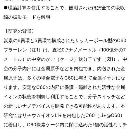
●理論計算を併用することで、観測されたほぼ全ての吸収
線の振動モードを解明
【研究の背景】
炭素の6員環と5員環で構成されたサッカーボール型のC60
フラーレン（注1）は、直径0.7ナノメートル（100億分の7
メートル）の中空のかご（ケージ）状分子です（図1）。中
空の分子内部には金属原子などを内包でき、内包された金
属原子は、多くの場合電子をC60に与えて金属イオンにな
ります。安定なC60の内部に保護・隔離された活性な金属
イオンの状態を制御し利用することで、分子スイッチなど
の新しいナノデバイスを開発できる可能性があります。本
研究ではリチウムイオンLi+を内包したC60（Li+@C60）
に着目し、C60炭素ケージ内に閉じ込めた1個の活性なリチ