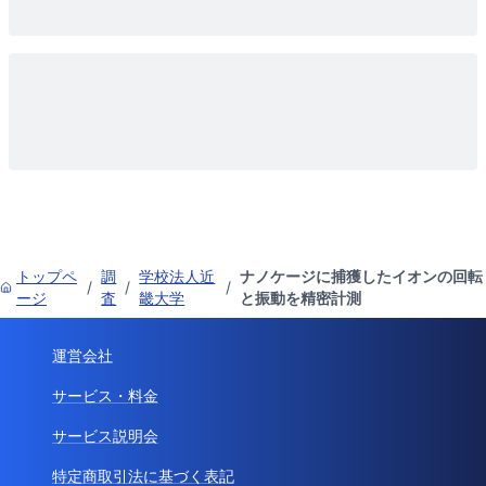
トップペ
調
学校法人近
ナノケージに捕獲したイオンの回転
/
/
/
ージ
査
畿大学
と振動を精密計測
運営会社
サービス・料金
サービス説明会
特定商取引法に基づく表記