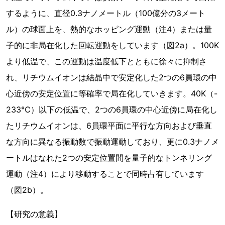
するように、直径0.3ナノメートル（100億分の3メート
ル）の球面上を、熱的なホッピング運動（注4）または量
子的に非局在化した回転運動をしています（図2a）。100K
より低温で、この運動は温度低下とともに徐々に抑制さ
れ、リチウムイオンは結晶中で安定化した2つの6員環の中
心近傍の安定位置に等確率で局在化していきます。40K（-
233℃）以下の低温で、2つの6員環の中心近傍に局在化し
たリチウムイオンは、6員環平面に平行な方向および垂直
な方向に異なる振動数で振動運動しており、更に0.3ナノメ
ートルはなれた2つの安定位置間を量子的なトンネリング
運動（注4）により移動することで同時占有しています
（図2b）。
【研究の意義】