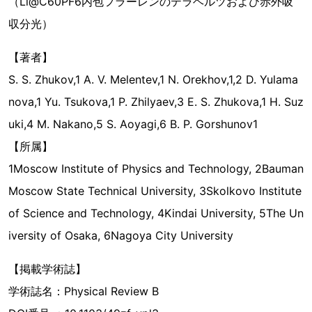
（Li@C60PF6内包フラーレンのテラヘルツおよび赤外吸
収分光）
【著者】
S. S. Zhukov,1 A. V. Melentev,1 N. Orekhov,1,2 D. Yulama
nova,1 Yu. Tsukova,1 P. Zhilyaev,3 E. S. Zhukova,1 H. Suz
uki,4 M. Nakano,5 S. Aoyagi,6 B. P. Gorshunov1
【所属】
1Moscow Institute of Physics and Technology, 2Bauman
Moscow State Technical University, 3Skolkovo Institute
of Science and Technology, 4Kindai University, 5The Un
iversity of Osaka, 6Nagoya City University
【掲載学術誌】
学術誌名：Physical Review B