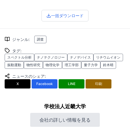
一括ダウンロード
ジャンル
:
調査
タグ
:
スペクトル分析
ナノテクノロジー
ナノデバイス
リチウムイオン
振動運動
物性研究
物理化学
理工学部
量子力学
鈴木晴
ニュースのシェア
:
X
Facebook
LINE
印刷
学校法人近畿大学
会社の詳しい情報を見る