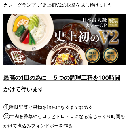
カレーグランプリ”史上初V2の快挙を成し遂げました。
最高の1皿の為に ５つの調理工程を100時間
かけて行います
①香味野菜と果物を飴色になるまで炒める
②牛肉を香草やセロリとトロトロになる迄じっくり時間を
かけて煮込みフォンドボーを作る