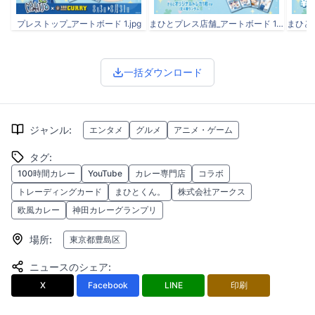
プレストップ_アートボード 1.jpg
まひとプレス店舗_アートボード 1.jpg
一括ダウンロード
ジャンル
:
エンタメ
グルメ
アニメ・ゲーム
タグ
:
100時間カレー
YouTube
カレー専門店
コラボ
トレーディングカード
まひとくん。
株式会社アークス
欧風カレー
神田カレーグランプリ
場所
:
東京都豊島区
ニュースのシェア
:
X
Facebook
LINE
印刷