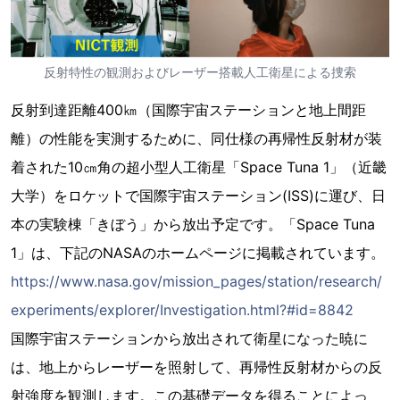
反射特性の観測およびレーザー搭載人工衛星による捜索
反射到達距離400㎞（国際宇宙ステーションと地上間距
離）の性能を実測するために、同仕様の再帰性反射材が装
着された10㎝角の超小型人工衛星「Space Tuna 1」（近畿
大学）をロケットで国際宇宙ステーション(ISS)に運び、日
本の実験棟「きぼう」から放出予定です。「Space Tuna
1」は、下記のNASAのホームページに掲載されています。
https://www.nasa.gov/mission_pages/station/research/
experiments/explorer/Investigation.html?#id=8842
国際宇宙ステーションから放出されて衛星になった暁に
は、地上からレーザーを照射して、再帰性反射材からの反
射強度を観測します。この基礎データを得ることによっ