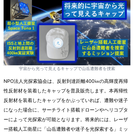
宇宙から光って見えるキャップで山岳遭難者を捜索
NPO法人光探索協会は、反射到達距離400㎞の高輝度再帰
性反射材を装着したキャップを普及販売します。本再帰性
反射材を装着したキャップをかぶっていれば、遭難や迷子
になった場合に、サーチライト搭載ドローンやヘリコプタ
ーによって光探索が可能となります。将来的には、レーザ
ー搭載人工衛星に「山岳遭難者や迷子を光探索する」ミッ