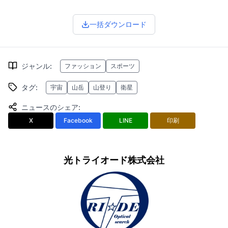
一括ダウンロード
ジャンル
:
ファッション
スポーツ
タグ
:
宇宙
山岳
山登り
衛星
ニュースのシェア
:
X
Facebook
LINE
印刷
光トライオード株式会社