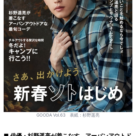
GOODA Vol.63 表紙：杉野遥亮
■ 俳優・杉野遥亮が着こなす アーバンアウトド