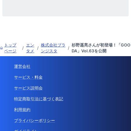
トップ
エン
株式会社ブラ
杉野遥亮さんが初登場！「GOO
/
/
/
ページ
タメ
ンジスタ
DA」Vol.63を公開
運営会社
サービス・料金
サービス説明会
特定商取引法に基づく表記
利用規約
プライバシーポリシー