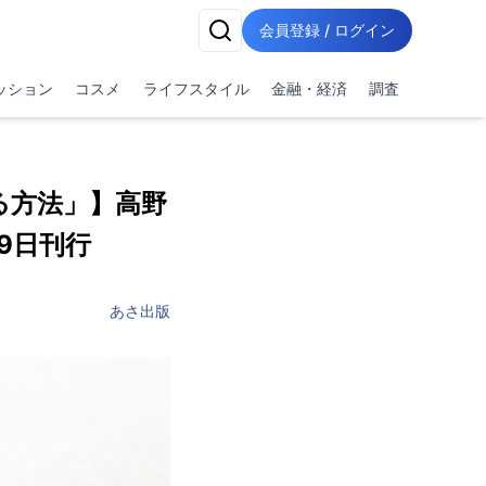
会員登録 / ログイン
ッション
コスメ
ライフスタイル
金融・経済
調査
る方法」】高野
9日刊行
あさ出版