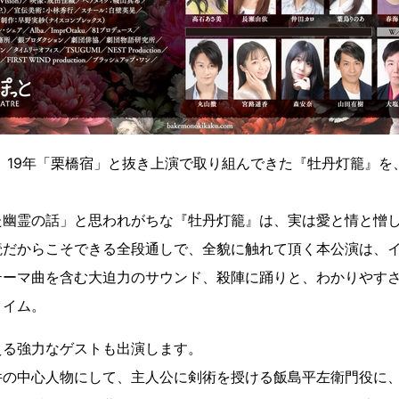
郎」19年「栗橋宿」と抜き上演で取り組んできた『牡丹灯籠』
た幽霊の話」と思われがちな『牡丹灯籠』は、実は愛と情と憎
読だからこそできる全段通しで、全貌に触れて頂く本公演は、
テーマ曲を含む大迫力のサウンド、殺陣に踊りと、わかりやす
タイム。
える強力なゲストも出演します。
件の中心人物にして、主人公に剣術を授ける飯島平左衛門役に