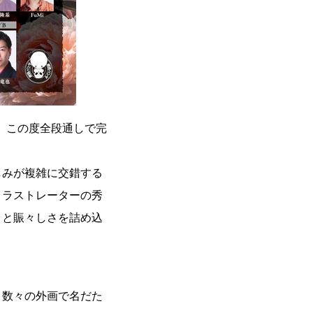
を、この度全段通しで完
しみが複雑に交錯する
イラストレーターの秀
さと賑々しさを詰め込
、数々の外画で名だた