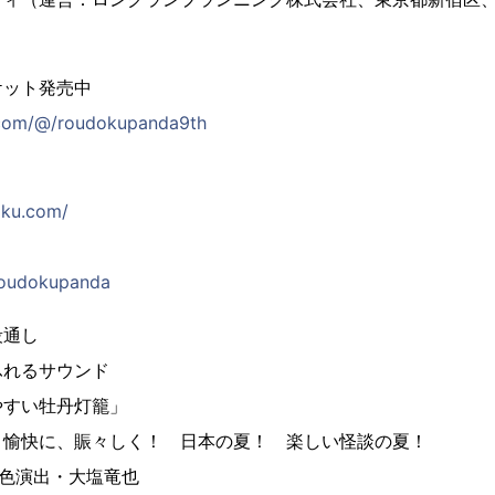
。
ケット発売中
b.com/@/roudokupanda9th
aku.com/
/roudokupanda
段通し
ふれるサウンド
やすい牡丹灯籠」
、愉快に、賑々しく！ 日本の夏！ 楽しい怪談の夏！
脚色演出・大塩竜也