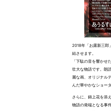
2018年「お露新三
結させます。
「下駄の音を響かせ
壮大な物語です。朗
麗な画、オリジナル
んだ華やかなショー
さらに、錦上花を添
物語の発端となる事