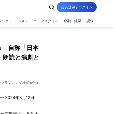
会員登録 / ログイン
ッション
コスメ
ライフスタイル
金融・経済
調査
る 自称「日本
 朗読と演劇と
ンプランニング株式会社）
 2024年8月12日
代表取締役：榑松 大