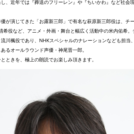
当し、近年では『葬送のフリーレン』や『ちいかわ』など社会
。
俳優が演じてきた「お露新三郎」で有名な萩原新三郎役は、チ
東晴希役など、アニメ・外画・舞台と幅広く活動中の米内佑希。チ
DUNK』流川楓役であり、NHKスペシャルのナレーションなども担
もあるオールラウンド声優・神尾晋一郎。
ひとときを、極上の朗読でお楽しみ頂きます。