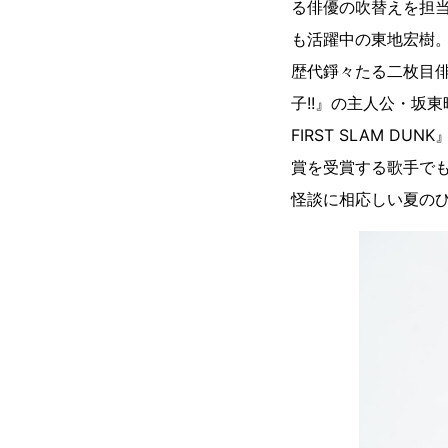
る俳優の吹替えを担
も活躍中の東地宏樹
歴代錚々たる二枚目
子!!』の主人公・坂
FIRST SLAM 
賞を受賞する歌手で
怪談に相応しい夏の