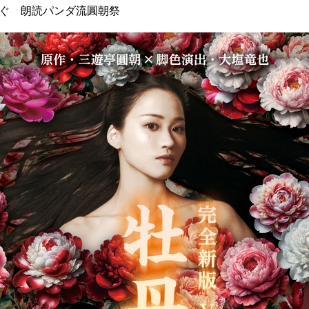
捧ぐ 朗読パンダ流圓朝祭