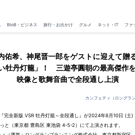
ム
BtoB・ビジネス
旅行・お出かけ
グルメ
ネット・IT
ファ
内佑希、神尾晋一郎をゲストに迎えて贈
い牡丹灯籠」！ 三遊亭圓朝の最高傑作を
映像と歌舞音曲で全段通し上演
カンフェティ（ロングラ
全新版 VSR 牡丹灯籠～全段通し』が2024年8月10日 (土) 〜
っと（東京都 豊島区 東池袋 4-5-2）にて上演されます。
ティ（運営：ロングランプランニング株式会社、東京都新宿区、