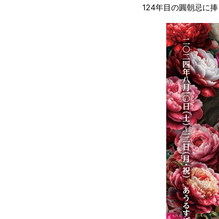
124年目の圓朝忌に