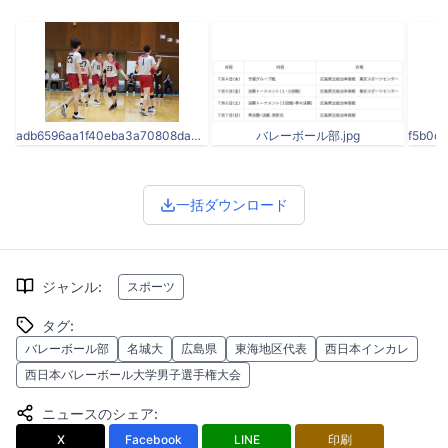
adb6596aa1f40eba3a70808da3b509c3-thumb-1477x1108-59873.jpg
バレーボール部.jpg
一括ダウンロード
ジャンル
:
スポーツ
タグ
:
バレーボール部
名城大
広島県
東海地区代表
西日本インカレ
西日本バレーボール大学男子選手権大会
ニュースのシェア
:
X
Facebook
LINE
印刷