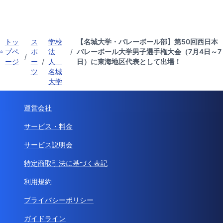
トッ
ス
学校
【名城大学・バレーボール部】第50回西日本
プペ
ポ
法
/
バレーボール大学男子選手権大会（7月4日～7
/
ージ
ー
/
人
日）に東海地区代表として出場！
ツ
名城
大学
運営会社
サービス・料金
サービス説明会
特定商取引法に基づく表記
利用規約
プライバシーポリシー
ガイドライン