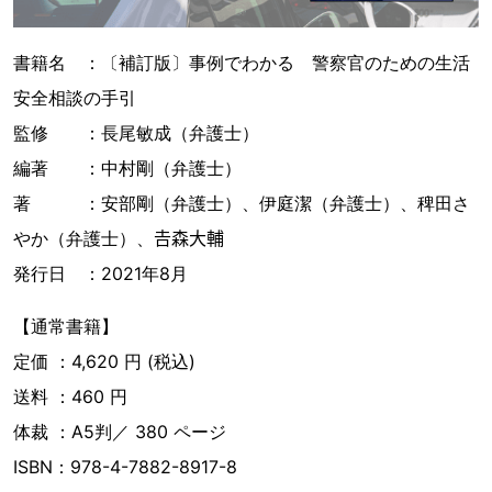
書籍名 ：〔補訂版〕事例でわかる 警察官のための生活
安全相談の手引
監修 ：長尾敏成（弁護士）
編著 ：中村剛（弁護士）
著 ：安部剛（弁護士）、伊庭潔（弁護士）、稗田さ
やか（弁護士）、𠮷森大輔
発行日 ：2021年8月
【通常書籍】
定価 ：4,620 円 (税込)
送料 ：460 円
体裁 ：A5判／ 380 ページ
ISBN：978-4-7882-8917-8