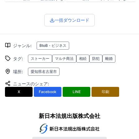
一括ダウンロード
ジャンル
:
BtoB・ビジネス
タグ
:
ストーカー
マルチ商法
相続
防犯
離婚
場所
:
愛知県名古屋市
ニュースのシェア
:
X
Facebook
LINE
印刷
新日本法規出版株式会社