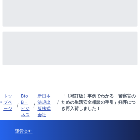
トッ
Bto
新日本
「〔補訂版〕事例でわかる 警察官の
プペ
B・
法規出
/
ための生活安全相談の手引」好評につ
/
/
ージ
ビジ
版株式
き再入荷しました！
ネス
会社
運営会社