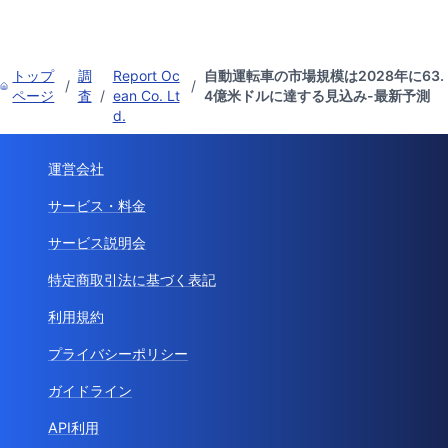
トップ
調
Report Oc
自動運転車の市場規模は2028年に63.
/
/
ページ
査
/
ean Co. Lt
4億米ドルに達する見込み-最新予測
d.
運営会社
サービス・料金
サービス説明会
特定商取引法に基づく表記
利用規約
プライバシーポリシー
ガイドライン
API利用