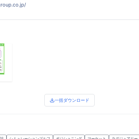
roup.co.jp/
一括ダウンロード
設
シミュレーションゴルフ
ポジショニング
マーケット
ラグジュアリー