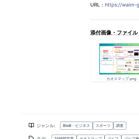
URL：
https://waim-g
添付画像・ファイル
カオスマップ.png
ジャンル
:
BtoB・ビジネス
スポーツ
調査
タグ
:
24時間営業
カオスマップ
ゴルフ
ゴルフ施