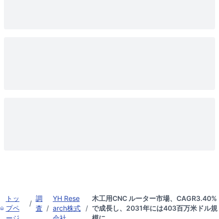
トッ
調
YH Rese
木工用CNC ルーター市場、CAGR3.40%
/
プペ
査
/
arch株式
/
で成長し、2031年には403百万米ドル規
ージ
会社
模に