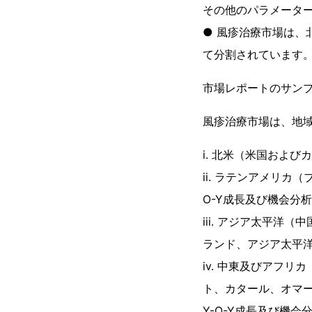
その他のパラメータ
● 風疹治療市場は
て分割されています
市場レポートのサン
風疹治療市場は、地
i. 北米（米国および
ii. ラテンアメリ
O-Y成長及び機会分
iii. アジア太平
ランド、アジア太平洋
iv. 中東及びアフ
ト、カタール、オマ
Y-O-Y成長及び機会