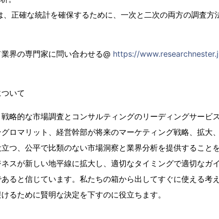
タは、正確な統計を確保するために、一次と二次の両方の調査方
て業界の専門家に問い合わせる@
https://www.researchnester.j
について
、戦略的な市場調査とコンサルティングのリーディングサービ
ングロマリット、経営幹部が将来のマーケティング戦略、拡大
役立つ、公平で比類のない市場洞察と業界分析を提供すること
ジネスが新しい地平線に拡大し、適切なタイミングで適切なガ
であると信じています。私たちの箱から出してすぐに使える考
避けるために賢明な決定を下すのに役立ちます。