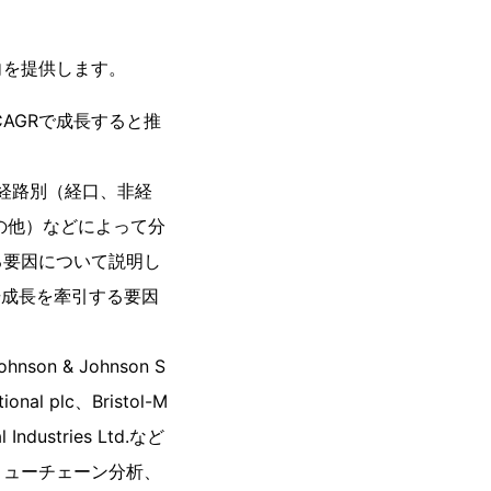
向を提供します。
CAGRで成長すると推
経路別（経口、非経
の他）などによって分
る要因について説明し
場成長を牽引する要因
son & Johnson S
ional plc、Bristol-M
 Industries Ltd.など
リューチェーン分析、