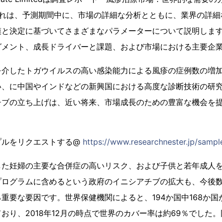
これは、予測期間中に、市場の詳細な分析とともに、業界の詳細
模と決定に基づいてさまざまなパラメーターについて説明しま
グメント、成長ドライバーと課題、および市場における主要企
を介したトガウイルスの高い感染能力による風疹の症例数の増
い、に中国やインドなどの新興国における高度な診断技術の研
チブの立ち上げは、近い将来、市場成長のための豊富な機会を
プルをリクエストする@
https://www.researchnester.jp/samp
した妊婦の主要な合併症の高いリスク、および子供と若年成人
プログラムに含めるという政府のイニシアチブの拡大も、今後
重要な要因です。世界保健機関によると、194か国中168か
り、2018年12月の時点で世界のカバー率は約69％でした。同年