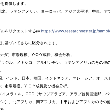
ーを提供します。
、北米、ラテンアメリカ、ヨーロッパ、アジア太平洋、中東、ア
。
プルをリクエストする@
https://www.researchnester.jp/samp
域に基づいてさらに区分されます。
カナダ）市場規模、Y-O-Y成長、機会分析。
カ（ブラジル、メキシコ、アルゼンチン、ラテンアメリカのその他
析。
洋（中国、インド、日本、韓国、インドネシア、マレーシア、オー
）市場規模、Y-O-Y成長及び機会分析。
リカ（イスラエル、GCC（サウジアラビア、アラブ首長国連邦、
ーン）、北アフリカ、南アフリカ、中東およびアフリカのその
分析。