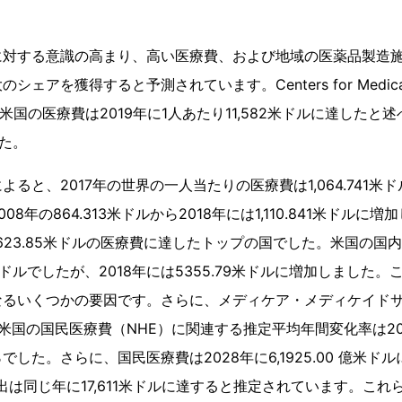
に対する意識の高まり、高い医療費、および地域の医薬品製造
アを獲得すると予測されています。Centers for Medicare an
年に、米国の医療費は2019年に1人あたり11,582米ドルに達した
めた。
ると、2017年の世界の一人当たりの医療費は1,064.741米
8年の864.313米ドルから2018年には1,110.841米ドルに
0,623.85米ドルの医療費に達したトップの国でした。米国の国
82米ドルでしたが、2018年には5355.79米ドルに増加しました
なるいくつかの要因です。さらに、メディケア・メディケイドサ
米国の国民医療費（NHE）に関連する推定平均年間変化率は201
2％でした。さらに、国民医療費は2028年に6,1925.00 億米
出は同じ年に17,611米ドルに達すると推定されています。こ