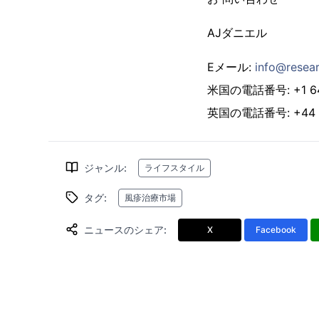
AJダニエル
Eメール:
info@resear
米国の電話番号: +1 646
英国の電話番号: +44 2
ジャンル
:
ライフスタイル
タグ
:
風疹治療市場
ニュースのシェア
:
X
Facebook