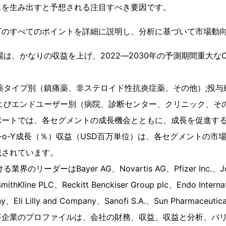
スを生み出すと予想される注目すべき要因です。
下のすべてのポイントを詳細に説明し、分析に基づいて市場動
場は、かなりの収益を上げ、2022―2030年の予測期間重大な
薬タイプ別（鎮痛薬、非ステロイド性抗炎症薬、その他）;投与
およびエンドユーザー別（病院、診断センター、クリニック、そ
ポートでは、各セグメントの成長機会とともに、成長を促進す
-o-Y成長（％）収益（USD百万単位）は、各セグメントの市
載されています。
のリーダーはBayer AG、Novartis AG、Pfizer Inc.、John
SmithKline PLC、Reckitt Benckiser Group plc、Endo Internat
y、Eli Lilly and Company、Sanofi S.A.、Sun Pharmaceutical
要企業のプロファイルは、会社の財務、収益、収益と分析、バ