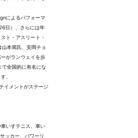
signによるパフォーマ
（26日）、さらには年
ィスト・アスリート・
は山本篤氏、安岡チョ
バーがランウェイを歩
スで全国的に有名にな
ます。
テイメントがステージ
や車いすテニス、車い
ンサッカー、パワーリ