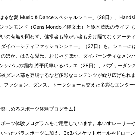
な愛 Music & Danceスペシャルショー」(28日）、Hand
ジャンモンド（Gens Mondo／縄文土）と鈴木茂氏のライブ
がいの有無を問わず、健常者も障がい者も分け隔てなくアーテ
「ダイバーシティファッションショー」（27日）も。ショーに
トのほか、はるな愛氏、おじゃすほか、ダイバーシティなメン
ンシパルの堀内 將平氏率いるバレエ（28日）、バブリーダン
高校ダンス部も登場するなど多彩なコンテンツが繰り広げられ
楽、ファション、ダンス、トークショーも交えた多彩なエンター
で楽しめるスポーツ体験プログラム】
スポーツ体験プログラムをご用意しています。車いすレーサー
いったパラスポーツに加え、3x3バスケットボールやドロー