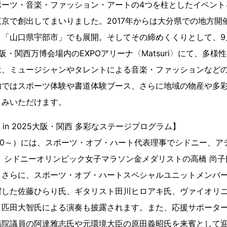
ポーツ・音楽・ファッション・アートの4つを柱としたイベント
京で創出してまいりました。2017年からは大分県での地方開
「山口県宇部市」でも展開。そしてその締めくくりとして、9月
阪・関西万博会場内のEXPOアリーナ〈Matsuri〉にて、多様
は、ミュージシャンやタレントによる音楽・ファッションなど
内ではスポーツ体験や書道体験ブース、さらに地域の物産や多
しみいただけます。
ART in 2025大阪・関西 多彩なステージプログラム】
2:30～）には、スポーツ・オブ・ハート代表理事でシドニー、
、シドニーオリンピック女子マラソン金メダリストの高橋 尚
さらに、スポーツ・オブ・ハートスペシャルユニットメンバー、
躍した佐藤ひらり氏、ギタリスト田川ヒロアキ氏、ヴァイオリ
ト匹田大智氏による演奏も披露されます。また、応援サポータ
議院議員の阿達雅志氏や元環境大臣の原田義昭氏を来賓として