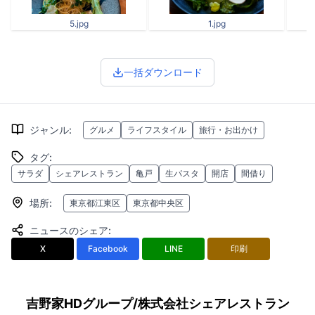
5.jpg
1.jpg
一括ダウンロード
ジャンル
:
グルメ
ライフスタイル
旅行・お出かけ
タグ
:
サラダ
シェアレストラン
亀戸
生パスタ
開店
間借り
場所
:
東京都江東区
東京都中央区
ニュースのシェア
:
X
Facebook
LINE
印刷
吉野家HDグループ/株式会社シェアレストラン