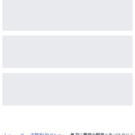
トッ
グ
吉野家HDグルー
亀戸に季節の野菜と生パスタにこ