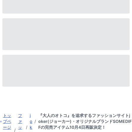
トッ
フ
j
『大人のオトコ』を追求するファッションサイトj
プペ
ァ
o
/
oker(ジョーカー)・オリジナルブランドSOMEDIF
ージ
ッ
/
k
Fの完売アイテム10月4日再販決定！
/