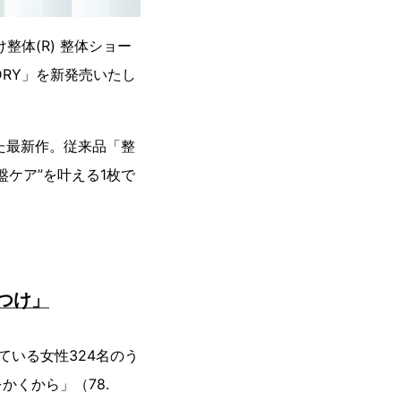
体(R) 整体ショー
DRY」を新発売いたし
た最新作。従来品「整
ケア”を叶える1枚で
つけ」
いる女性324名のう
かくから」（78.