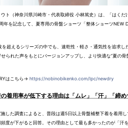
ウト（神奈川県川崎市・代表取締役 小林篤史）は、「はくだけ整
周年を記念して、夏専用の骨盤ショーツ「整体ショーツNEW 
万枚を超えるシリーズの中でも、速乾性・軽さ・通気性を追求し
寄せられた声をもとにバージョンアップし、より快適な“夏の骨盤
DRYはこちら→
https://nobinobikenko.com/lpc/newdry
着の着用率が低下する理由は「ムレ」「汗」「締め
施した調査によると、普段は週5日以上骨盤補整下着を着用して
用頻度が下がると回答。その理由として最も多かったのが「汗を