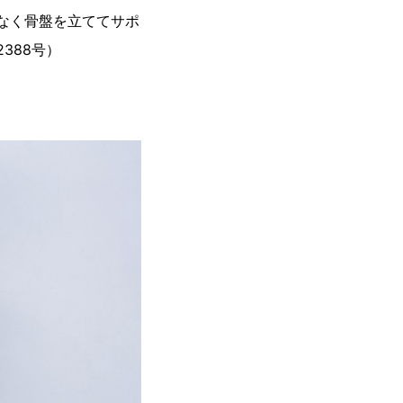
理なく骨盤を立ててサポ
388号）