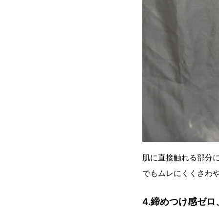
肌に直接触れる部分
でもムレにくくさわ
4.締めつけ感ゼ