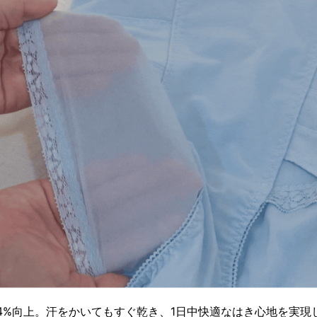
4%向上。汗をかいてもすぐ乾き、1日中快適なはき心地を実現