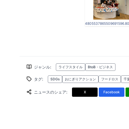
ジャンル
:
ライフスタイル
BtoB・ビジネス
タグ
:
SDGs
おにぎりアクション
フードロス
千
ニュースのシェア
:
X
Facebook