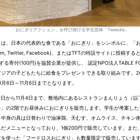
「おにぎりアクション」を呼び掛ける学生団体「Tweedia」
とは、日本の代表的な食である「おにぎり」をシンボルに、「
ram, Twitter, Facebook)、またはTFTの特設サイトに投稿
付(100円)を協賛企業が提供し、 認定NPO法人TABLE FOR TWO
ジアの子どもたちに給食をプレゼントできる取り組みです。20
0月6日～11月6日までとなります。
11日から11月4日まで、敷地内にあるレストランまんりょう（
ろ」の2階でお昼休みにおにぎりを販売します。学生が考案した
。中身の具は日替わりで油淋鶏、天むす、オムライス、チキン南
だメニューとなっており、1個200円で販売しています。また
材を使った「フードロスおにぎり」も数量限定で販売していま