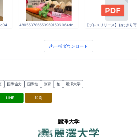
4805537865509691596.80c04c8d94e3e687a1a2d351492b4f4e.22101406.jpeg
4805537865509691596.064dcdcd2db604799660e5ea0dbfc18b.22101406.jpeg
一括ダウンロード
葉
国際協力
国際性
教育
柏
麗澤大学
LINE
印刷
麗澤大学