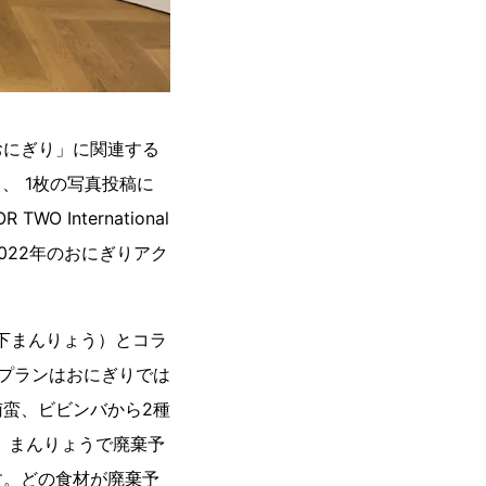
おにぎり」に関連する
すると、 1枚の写真投稿に
 International
22年のおにぎりアク
以下まんりょう）とコラ
プランはおにぎりでは
蛮、ビビンバから2種
、まんりょうで廃棄予
す。どの食材が廃棄予