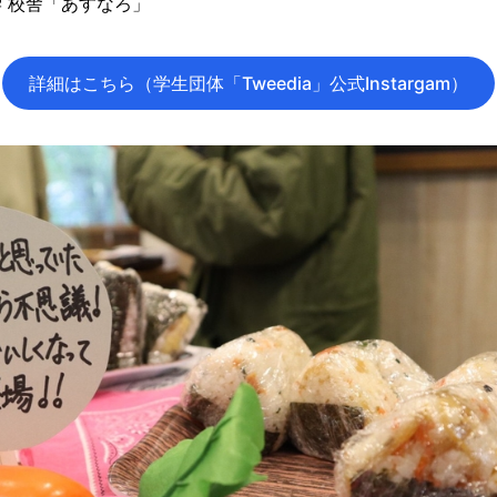
 校舎「あすなろ」
詳細はこちら（学生団体「Tweedia」公式Instargam）