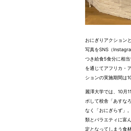
おにぎりアクション
写真をSNS（Instag
つき給食5食分に相当する寄
を通じてアフリカ・ア
ションの実施期間は1
麗澤大学では、10月
ボして校舎「あすな
なく「おにぎらず」
類とバラエティに富ん
定となってしまう食