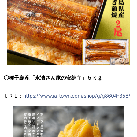
〇種子島産「永濵さん家の安納芋」５ｋｇ
ＵＲＬ：
https://www.ja-town.com/shop/g/g8604-358/