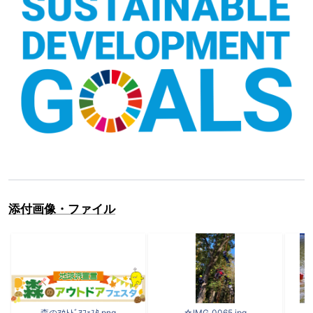
添付画像・ファイル
森のｱｳﾄﾄﾞｱﾌｪｽﾀ.png
☆IMG_0065.jpg