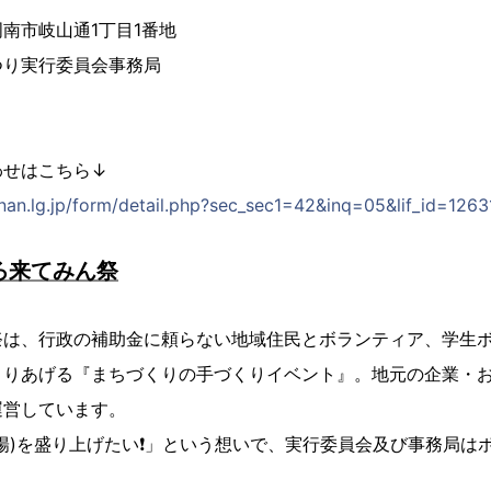
県周南市岐山通1丁目1番地
つり実行委員会事務局
わせはこちら↓
unan.lg.jp/form/detail.php?sec_sec1=42&inq=05&lif_id=1263
ろ来てみん祭
祭は、行政の補助金に頼らない地域住民とボランティア、学生
くりあげる『まちづくりの手づくりイベント』。地元の企業・
運営しています。
陽)を盛り上げたい❗」という想いで、実行委員会及び事務局は