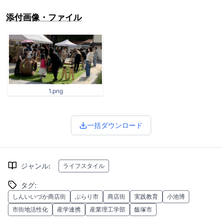
添付画像・ファイル
1.png
一括ダウンロード
ジャンル
:
ライフスタイル
タグ
:
しんいいづか商店街
ぶらり市
商店街
実践教育
小池博
市街地活性化
産学連携
産業理工学部
飯塚市