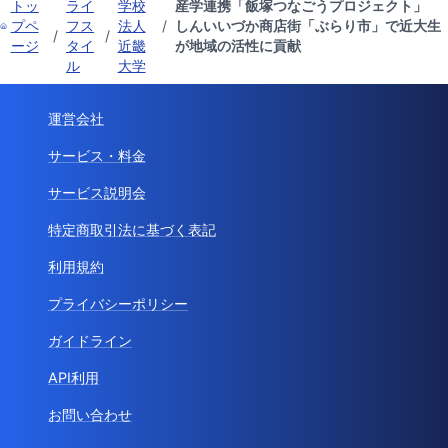
トッ
ライ
学校
産学連携「飯塚つなごうプロジェクト」
プペ
フス
法人
/
しんいいづか商店街「ぶらり市」で近大生
/
/
ージ
タイ
近畿
が地域の活性に貢献
ル
大学
運営会社
サービス・料金
サービス説明会
特定商取引法に基づく表記
利用規約
プライバシーポリシー
ガイドライン
API利用
お問い合わせ