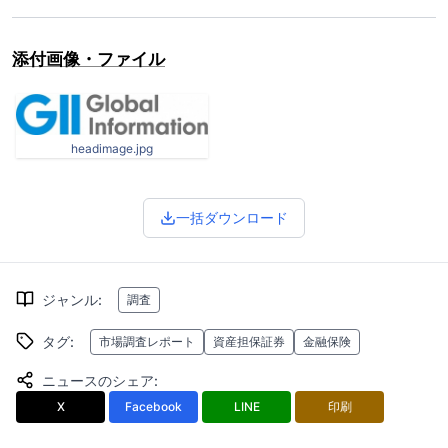
添付画像・ファイル
headimage.jpg
一括ダウンロード
ジャンル
:
調査
タグ
:
市場調査レポート
資産担保証券
金融保険
ニュースのシェア
:
X
Facebook
LINE
印刷