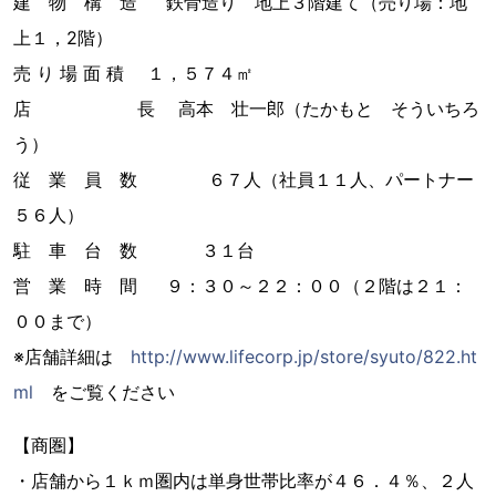
建 物 構 造 鉄骨造り 地上３階建て（売り場：地
上１，2階）
売 り 場 面 積 １，５７４㎡
店 長 高本 壮一郎（たかもと そういちろ
う）
従 業 員 数 ６７人（社員１１人、パートナー
５６人）
駐 車 台 数 ３１台
営 業 時 間 ９：３０～２２：００（２階は２１：
００まで）
※店舗詳細は
http://www.lifecorp.jp/store/syuto/822.ht
ml
をご覧ください
【商圏】
・店舗から１ｋｍ圏内は単身世帯比率が４６．４％、２人