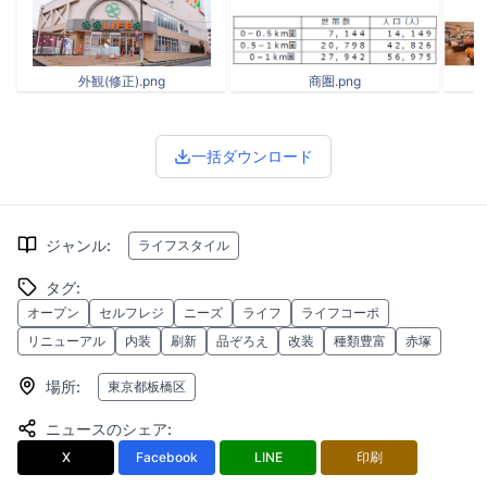
外観(修正).png
商圏.png
一括ダウンロード
ジャンル
:
ライフスタイル
タグ
:
オープン
セルフレジ
ニーズ
ライフ
ライフコーポ
リニューアル
内装
刷新
品ぞろえ
改装
種類豊富
赤塚
場所
:
東京都板橋区
ニュースのシェア
:
X
Facebook
LINE
印刷