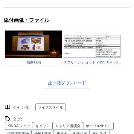
添付画像・ファイル
画像1.jpg
スクリーンショット 2025-09-05 091851.png
一括ダウンロード
ジャンル
:
ライフスタイル
タグ
:
KINDAIフェア
キャリア
キャリア講演会
ポータルサイト
保護者懇談会
全国8都市
奨学金
学修状況
学生生活