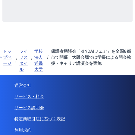
トッ
ライ
学校
保護者懇談会「KINDAIフェア」を全国8都
プペ
フス
法人
/
市で開催 大阪会場では学長による開会挨
/
/
ージ
タイ
近畿
拶・キャリア講演会を実施
ル
大学
運営会社
サービス・料金
サービス説明会
特定商取引法に基づく表記
利用規約