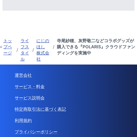
トッ
ライ
にじの
寺尾紗穂、灰野敬二などコラボグッズが
プペ
フス
ほし
/
購入できる『POLARIS』クラウドファン
/
/
ージ
タイ
株式会
ディングを実施中
ル
社
運営会社
サービス・料金
サービス説明会
特定商取引法に基づく表記
利用規約
プライバシーポリシー