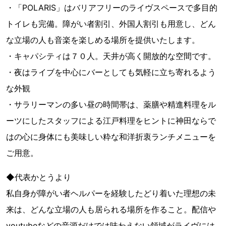
・「POLARIS」はバリアフリーのライヴスペースで多目的
トイレも完備。障がい者割引、外国人割引も用意し、どん
な立場の人も音楽を楽しめる場所を提供いたします。
・キャパシティは７０人。天井が高く開放的な空間です。
・夜はライブを中心にバーとしても気軽に立ち寄れるよう
な外観
・サラリーマンの多い昼の時間帯は、薬膳や精進料理をル
ーツにしたスタッフによる江戸料理をヒントに神田ならで
はの心に身体にも美味しい粋な和洋折衷ランチメニューを
ご用意。
◆代表かとうより
私自身が障がい者ヘルパーを経験したどり着いた理想の未
来は、どんな立場の人も居られる場所を作ること。配信や
youtubeなどの音源だけでは味わえない領域がライヴには