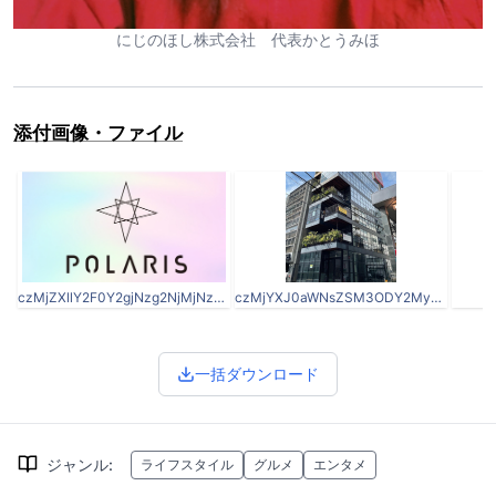
にじのほし株式会社 代表かとうみほ
添付画像・ファイル
czMjZXllY2F0Y2gjNzg2NjMjNzg2NjNfVHVabmpQRkpwdy5qcGc.jpg
czMjYXJ0aWNsZSM3ODY2MyMzMDQxMjAjNzg2NjNfTUxwYXlSaVlKYi5qcGc.jpg
一括ダウンロード
ジャンル
:
ライフスタイル
グルメ
エンタメ