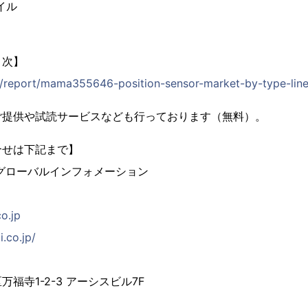
イル
目次】
jp/report/mama355646-position-sensor-market-by-type-line
ご提供や試読サービスなども行っております（無料）。
合せは下記まで】
グローバルインフォメーション
co.jp
i.co.jp/
福寺1-2-3 アーシスビル7F