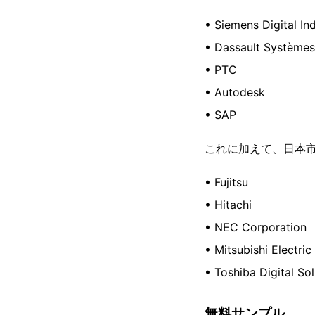
• Siemens Digital Ind
• Dassault Systèmes
• PTC
• Autodesk
• SAP
これに加えて、日本市
• Fujitsu
• Hitachi
• NEC Corporation
• Mitsubishi Electric
• Toshiba Digital So
無料サンプル