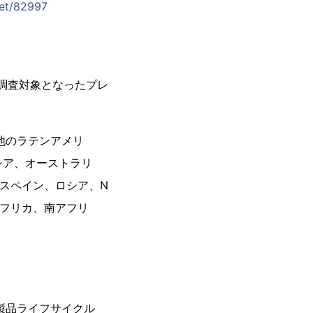
ket/82997
。調査対象となったプレ
の他のラテンアメリ
シア、オーストラリ
スペイン、ロシア、N
アフリカ、南アフリ
製品ライフサイクル