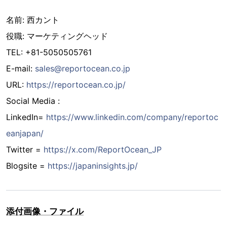
名前: 西カント
役職: マーケティングヘッド
TEL: +81-5050505761
E-mail:
sales@reportocean.co.jp
URL:
https://reportocean.co.jp/
Social Media :
LinkedIn=
https://www.linkedin.com/company/reportoc
eanjapan/
Twitter =
https://x.com/ReportOcean_JP
Blogsite =
https://japaninsights.jp/
添付画像・ファイル