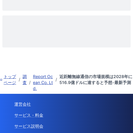
トップ
調
Report Oc
近距離無線通信の市場規模は2028年に
/
/
ページ
査
/
ean Co. Lt
516.9億ドルに達すると予想-最新予測
d.
運営会社
サービス・料金
サービス説明会