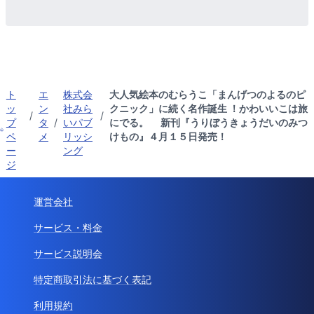
ト
エ
株式会
大人気絵本のむらうこ「まんげつのよるのピ
ッ
ン
社みら
クニック」に続く名作誕生 ！かわいいこは旅
/
/
プ
タ
/
いパブ
にでる。 新刊『うりぼうきょうだいのみつ
ペ
メ
リッシ
けもの』４月１５日発売！
ー
ング
ジ
運営会社
サービス・料金
サービス説明会
特定商取引法に基づく表記
利用規約