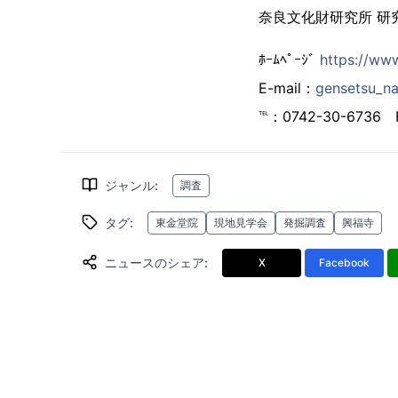
奈良文化財研究所 研
ﾎｰﾑﾍﾟｰｼﾞ
https://ww
E-mail：
gensetsu_n
℡：0742-30-6736 
ジャンル
:
調査
タグ
:
東金堂院
現地見学会
発掘調査
興福寺
ニュースのシェア
:
X
Facebook