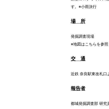
す。※小雨決行
場 所
発掘調査現場
※地図はこちらを参照
交 通
近鉄 奈良駅東改札口
報告者
都城発掘調査部 研究員