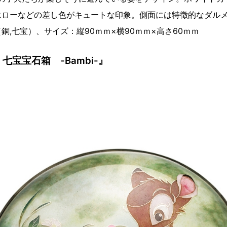
エローなどの差し色がキュートな印象。側面には特徴的なダル
0（銅,七宝）、サイズ：縦90ｍｍ×横90ｍｍ×高さ60ｍｍ
 / 七宝宝石箱 -Bambi-』