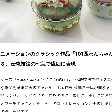
ニメーションのクラシック作品『101匹わんちゃ
』を、伝統技法の七宝で繊細に表現
ース『Hosekibako / 七宝宝石箱』は、伝統技法でディ
敵な瞬間を繊細に表現するため、七宝作家 菊地貴子氏が描きま
作品づくりが、ケイウノの「自然の強さ、優しさ、美しさに理
トとマッチすることから、今回のコラボレーションが実現しま
性の高い逸品です。