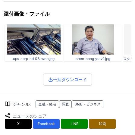
添付画像・ファイル
cps_corp_hd_03_web.jpg
chen_hong_yu_v1.jpg
一括ダウンロード
ジャンル
:
金融・経済
調査
BtoB・ビジネス
ニュースのシェア
:
X
Facebook
LINE
印刷