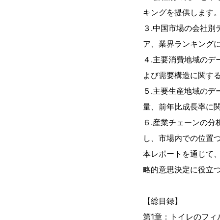
キングを提供します。（
３.中国市場の会社
ア、業界ランキングに
４.主要消費地域の
よび需要構造に関す
５.主要生産地域の
量、前年比成長率に
６.産業チェーンの
し、市場内での位置
本レポートを通じて
略的意思決定に役立
【総目録】
第1章：トイレのフ