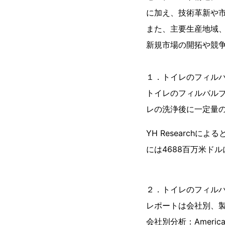
に加え、技術革新や
また、主要生産地域
新規市場の開拓や競
１．トイレのフィル
トイレのフィルバル
レの洗浄後に一定量
YH Research
には4688百万米ドル
２．トイレのフィル
レポートは会社別、
会社別分析：American 