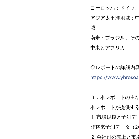
ヨーロッパ：ドイツ
アジア太平洋地域：
域
南米：ブラジル、そ
中東とアフリカ
◇レポートの詳細内
https://www.yhresear
３．本レポートの主
本レポートが提供す
１.市場規模と予測デ
び将来予測データ（2
２.会社別の売上と