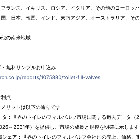
、フランス、イギリス、ロシア、イタリア、その他のヨーロッ
中国、日本、韓国、インド、東南アジア、オーストラリア、そ
の他の南米地域
容・無料サンプルお申込み
ch.co.jp/reports/1075880/toilet-fill-valves
な利点
るメリットは以下の通りです：
ータ：世界のトイレのフィルバルブ市場に関する過去データ（20
026～2031年）を提供し、市場の成長と規模を明確に示しま
市場シェア：世界のトイレのフィルバルブ会社別の売上、価格、