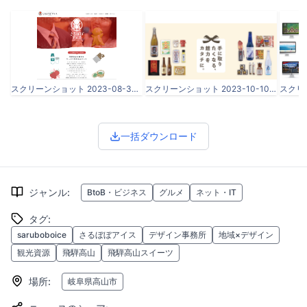
スクリーンショット 2023-08-30 12.18.26.png
スクリーンショット 2023-10-10 22.01.20.png
一括ダウンロード
ジャンル
:
BtoB・ビジネス
グルメ
ネット・IT
タグ
:
saruboboice
さるぼぼアイス
デザイン事務所
地域×デザイン
観光資源
飛騨高山
飛騨高山スイーツ
場所
:
岐阜県高山市