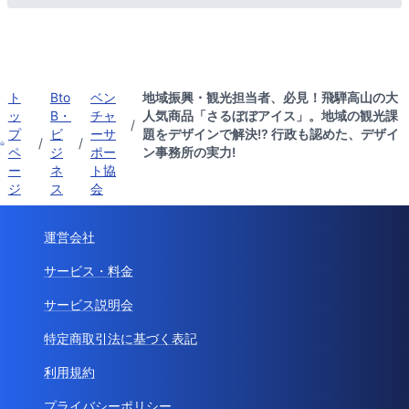
ト
Bto
ベン
地域振興・観光担当者、必見！飛騨高山の大
ッ
B・
チャ
人気商品「さるぼぼアイス」。地域の観光課
/
プ
ビ
ーサ
題をデザインで解決!? 行政も認めた、デザイ
/
/
ペ
ジ
ポー
ン事務所の実力!
ー
ネ
ト協
ジ
ス
会
運営会社
サービス・料金
サービス説明会
特定商取引法に基づく表記
利用規約
プライバシーポリシー