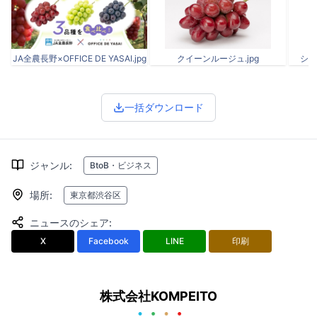
JA全農長野×OFFICE DE YASAI.jpg
クイーンルージュ.jpg
シャ
一括ダウンロード
ジャンル
:
BtoB・ビジネス
場所
:
東京都渋谷区
ニュースのシェア
:
X
Facebook
LINE
印刷
株式会社KOMPEITO