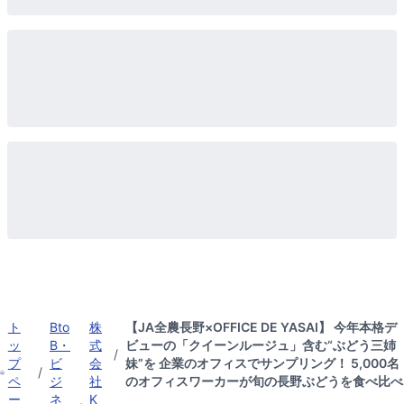
ト
Bto
株
【JA全農長野×OFFICE DE YASAI】 今年本格デ
ッ
B・
式
ビューの「クイーンルージュ」含む“ぶどう三姉
/
プ
ビ
会
妹”を 企業のオフィスでサンプリング！ 5,000名
/
ペ
ジ
社
のオフィスワーカーが旬の長野ぶどうを食べ比べ
ー
ネ
K