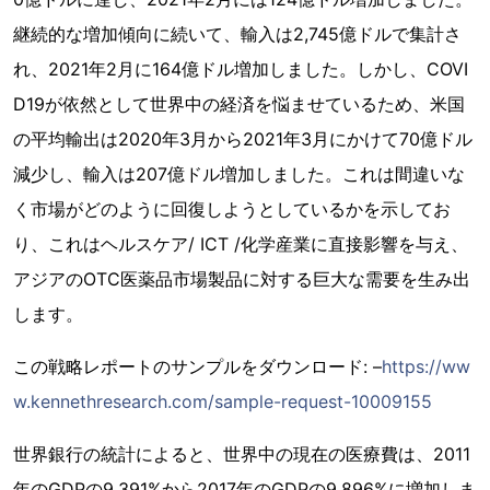
継続的な増加傾向に続いて、輸入は2,745億ドルで集計さ
れ、2021年2月に164億ドル増加しました。しかし、COVI
D19が依然として世界中の経済を悩ませているため、米国
の平均輸出は2020年3月から2021年3月にかけて70億ドル
減少し、輸入は207億ドル増加しました。これは間違いな
く市場がどのように回復しようとしているかを示してお
り、これはヘルスケア/ ICT /化学産業に直接影響を与え、
アジアのOTC医薬品市場製品に対する巨大な需要を生み出
します。
この戦略レポートのサンプルをダウンロード: –
https://ww
w.kennethresearch.com/sample-request-10009155
世界銀行の統計によると、世界中の現在の医療費は、2011
年のGDPの9.391%から2017年のGDPの9.896%に増加しま