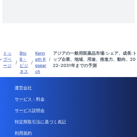
トッ
Bto
Kenn
アジアの一般用医薬品市場:シェア、成長:ト
プペ
B・
eth R
/
ップ企業、地域、用途、推進力、動向、20
/
/
ージ
ビジ
esear
22-2031年までの予測
ネス
ch
運営会社
サービス・料金
サービス説明会
特定商取引法に基づく表記
利用規約