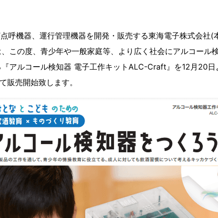
T点呼機器、運⾏管理機器を開発・販売する東海電⼦株式会社(
)は、この度、⻘少年や⼀般家庭等、より広く社会にアルコール
アルコール検知器 電⼦⼯作キットALC-Craft』を12月20
にて販売開始致します。