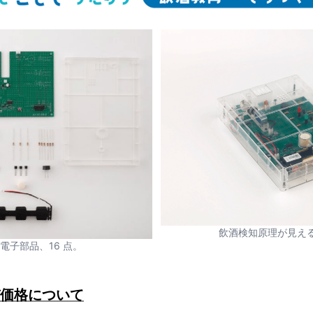
飲酒検知原理が⾒え
、電⼦部品、16 点。
び価格について