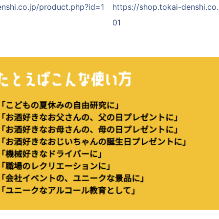
enshi.co.jp/product.php?id=1
https://shop.tokai-denshi.co
01