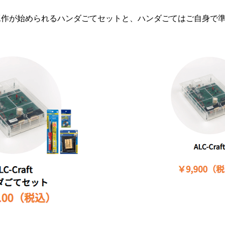
⼯作が始められるハンダごてセットと、ハンダごてはご⾃⾝で