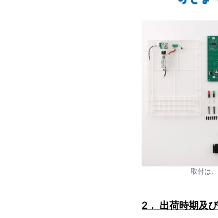
​取付は
2． 出荷時期及