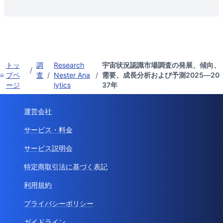
トッ
調
Research
宇宙状況認識市場調査の発展、傾向、
/
プペ
査
/
Nester Ana
/
需要、成長分析および予測2025―20
ージ
lytics
37年
運営会社
サービス・料金
サービス説明会
特定商取引法に基づく表記
利用規約
プライバシーポリシー
ガイドライン