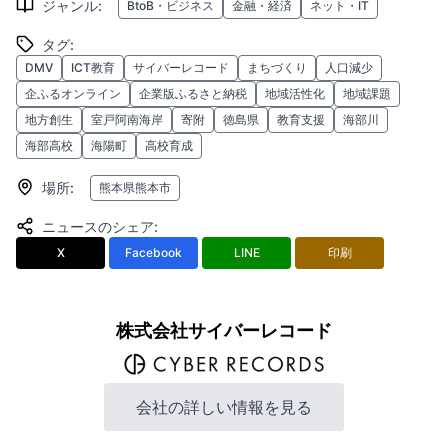
ジャンル
:
BtoB・ビジネス
金融・経済
ネット・IT
タグ
:
DMV
ICT教育
サイバーレコード
まちづくり
人口減少
企ふるオンライン
企業版ふるさと納税
地域活性化
地域課題
地方創生
室戸阿南海岸
寄附
徳島県
教育支援
海部川
海部高校
海陽町
高校育成
場所
:
熊本県熊本市
ニュースのシェア
:
X
Facebook
LINE
印刷
株式会社サイバーレコード
会社の詳しい情報を見る