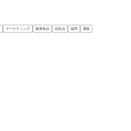
ド
マーケティング
健康食品
化粧品
福岡
通販