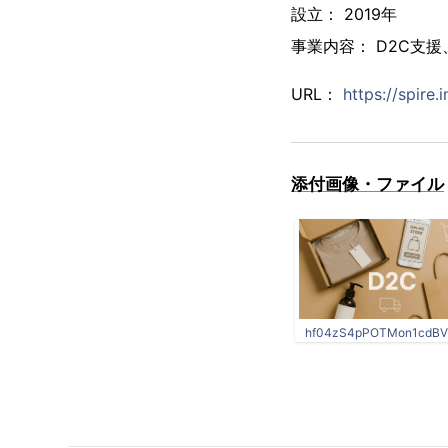
設立： 2019年
事業内容： D2C支
URL：
https://spire.i
添付画像・ファイル
hf04zS4pPOTMon1cdBV