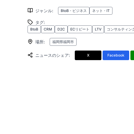
ジャンル
:
BtoB・ビジネス
ネット・IT
タグ
:
BtoB
CRM
D2C
ECリピート
LTV
コンサルティン
場所
:
福岡県福岡市
ニュースのシェア
:
X
Facebook