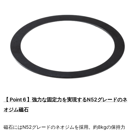
【 Point６】強力な固定力を実現するN52グレードのネ
オジム磁石
磁石にはN52グレードのネオジムを採用。約8kgの保持力