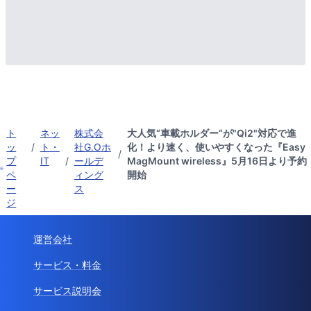
ト
ネッ
株式会
大人気“車載ホルダー“が"Qi2"対応で進
ッ
/
ト・
社G.Oホ
化！より速く、使いやすくなった『Easy
/
プ
IT
/
ールデ
MagMount wireless』5月16日より予約
ペ
ィング
開始
ー
ス
ジ
運営会社
サービス・料金
サービス説明会