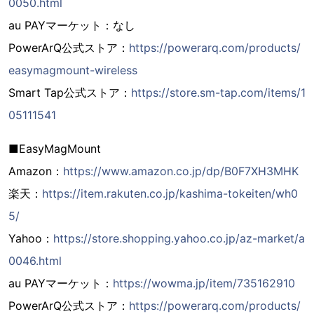
0050.html
au PAYマーケット：なし
PowerArQ公式ストア：
https://powerarq.com/products/
easymagmount-wireless
Smart Tap公式ストア：
https://store.sm-tap.com/items/1
05111541
■EasyMagMount
Amazon：
https://www.amazon.co.jp/dp/B0F7XH3MHK
楽天：
https://item.rakuten.co.jp/kashima-tokeiten/wh0
5/
Yahoo：
https://store.shopping.yahoo.co.jp/az-market/a
0046.html
au PAYマーケット：
https://wowma.jp/item/735162910
PowerArQ公式ストア：
https://powerarq.com/products/