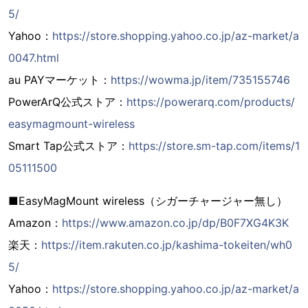
5/
Yahoo：
https://store.shopping.yahoo.co.jp/az-market/a
0047.html
au PAYマーケット：
https://wowma.jp/item/735155746
PowerArQ公式ストア：
https://powerarq.com/products/
easymagmount-wireless
Smart Tap公式ストア：
https://store.sm-tap.com/items/1
05111500
■EasyMagMount wireless（シガーチャージャー無し）
Amazon：
https://www.amazon.co.jp/dp/B0F7XG4K3K
楽天：
https://item.rakuten.co.jp/kashima-tokeiten/wh0
5/
Yahoo：
https://store.shopping.yahoo.co.jp/az-market/a