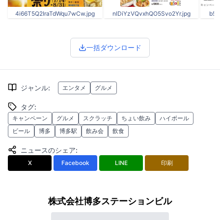
4i66T5Q2IraTdWqu7wCw.jpg
nlDiYzVQvxhQO5Svo2Yr.jpg
b5n
一括ダウンロード
ジャンル
:
エンタメ
グルメ
タグ
:
キャンペーン
グルメ
スクラッチ
ちょい飲み
ハイボール
ビール
博多
博多駅
飲み会
飲食
ニュースのシェア
:
X
Facebook
LINE
印刷
株式会社博多ステーションビル