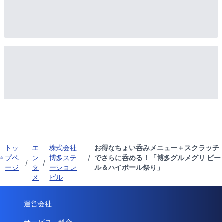
トッ
エ
株式会社
お得なちょい呑みメニュー＋スクラッチ
プペ
ン
博多ステ
/
でさらに呑める！「博多グルメグリ ビー
/
/
ージ
タ
ーション
ル＆ハイボール祭り」
メ
ビル
運営会社
サービス・料金