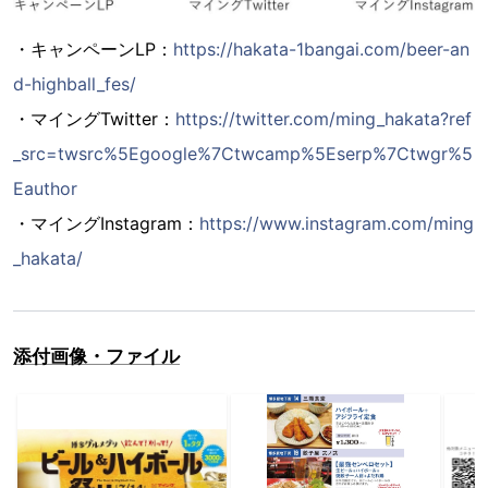
・キャンペーンLP：
https://hakata-1bangai.com/beer-an
d-highball_fes/
・マイングTwitter：
https://twitter.com/ming_hakata?ref
_src=twsrc%5Egoogle%7Ctwcamp%5Eserp%7Ctwgr%5
Eauthor
・マイングInstagram：
https://www.instagram.com/ming
_hakata/
添付画像・ファイル